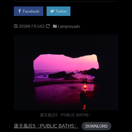
Facebook
Twitter
2019年7月14日
Lampnoyado
露天風呂5〈PUBLIC BATH5〉
露天風呂5〈PUBLIC BATH5〉
DOWNLORD