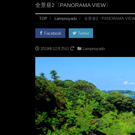
全景昼2〈PANORAMA VIEW〉
TOP
Lampnoyado
全景昼2〈PANORAMA VIE
Facebook
Twitter
2019年12月25日
Lampnoyado